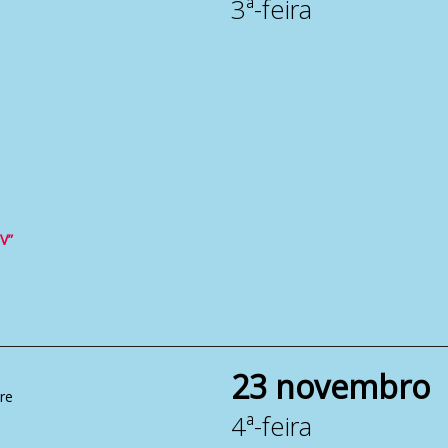
3ª-feira
V”
23 novembro
re
4ª-feira