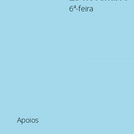
6ª-feira
Apoios